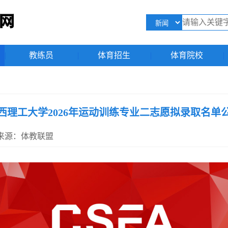
|
教练员
|
体育招生
|
体育院校
|
西理工大学2026年运动训练专业二志愿拟录取名单
32 来源：体教联盟