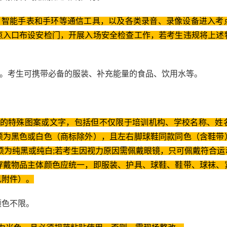
机、智能手表和手环等通信工具，以及各类录音、录像设备进入考
点入口布设安检门，开展入场安全检查工作，若考生违规将上述
品。考生可携带必备的服装、补充能量的食品、饮用水等。
外的特殊图案或文字，包括但不仅限于培训机构、学校名称、姓
须为黑色或白色（商标除外），且左右脚球鞋同款同色（含鞋带
须为纯黑或纯白;若考生因视力原因需佩戴眼镜，只可佩戴符合
穿戴物品主体颜色应统一，即服装、护具、球鞋、鞋带、球袜、
见附件）。
颜色不限。