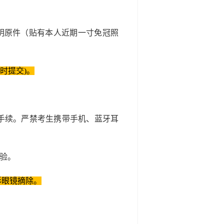
明原件（贴有本人近期一寸免冠照
时提交)。
手续。严禁考生携带手机、蓝牙耳
验。
形眼镜摘除。