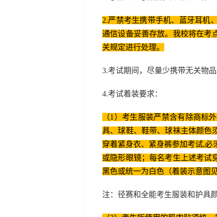
2.严禁考生携带手机、蓝牙耳
通信设备妥善存放。我校将在考
关规定进行处理。
3.考试期间，尽量少携带无关物
4.考试着装要求：
（1）考生服装严禁含有除商标
具、球鞋、鞋带、球袜主体颜色
穿着紧身衣、紧身裤参加考试,必
或隐形眼镜；每名考生上述考试
黑色或统一为白色（着装示意图
注：径赛和全能考生服装和护具