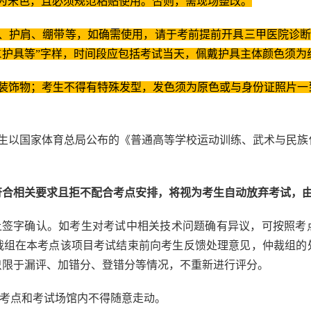
为米色，且必须规范粘贴使用。否则，需现场整改。
、护肩、绷带等，如确需使用，请于考前提前开具三甲医院诊断
X护具等”字样，时间段应包括考试当天，佩戴护具主体颜色须
等装饰物；考生不得有特殊发型，发色须为原色或与身份证照片一
考生以国家体育总局公布的《普通高等学校运动训练、武术与民族
符合相关要求且拒不配合考点安排，将视为考生自动放弃考试，
单上签字确认。如考生对考试中相关技术问题确有异议，可按照考
裁组在本考点该项目考试结束前向考生反馈处理意见，仲裁组的
只限于漏评、加错分、登错分等情况，不重新进行评分。
，考点和考试场馆内不得随意走动。