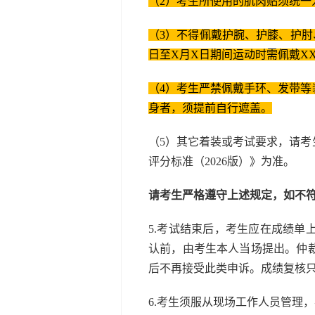
（2）考生所使用的肌肉贴须统一
（3）不得佩戴护腕、护膝、护肘
日至X月X日期间运动时需佩戴X
（4）考生严禁佩戴手环、发带
身者，须提前自行遮盖。
（5）其它着装或考试要求，请
评分标准（2026版）》为准。
请考生严格遵守上述规定，如不
5.考试结束后，考生应在成绩
认前，由考生本人当场提出。仲
后不再接受此类申诉。成绩复核
6.考生须服从现场工作人员管理