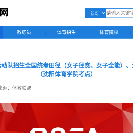
|
教练员
|
体育招生
|
体育院校
|
平运动队招生全国统考田径（女子径赛、女子全能）
（沈阳体育学院考点）
31 来源：体教联盟