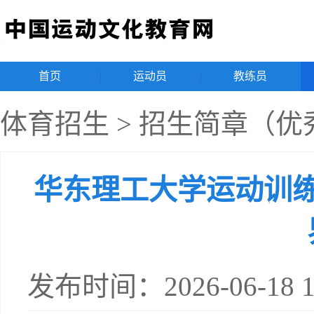
首页
|
运动员
|
教练员
|
体育招生
>
招生简章（优
华东理工大学运动训练
发布时间：2026-06-18