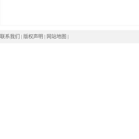
联系我们
|
版权声明
|
网站地图
|