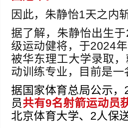
因此，朱静怡1天之内
据了解，朱静怡出生于2
级运动健将，于2024
被华东理工大学录取，
动训练专业，目前是一
据国家体育总局公示，2
员
共有9名射箭运动员
北京体育大学、2人保