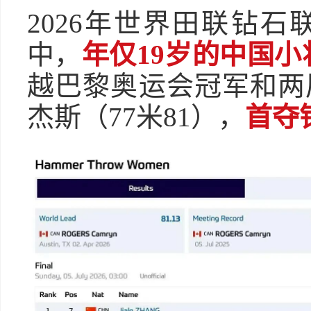
2026年世界田联钻
中，
年仅19岁的中国小
越巴黎奥运会冠军和两
杰斯（77米81），
首夺