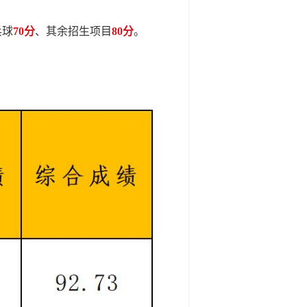
乓球
70分
、其余招生项目
80分
。