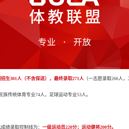
招生301人（不含保送），最终录取271人
（一志愿录取266人
民族传统体育专业74人，足球运动专业53人。
化成绩录取控制线为：
一级运动员
220分
；运动健将200分。