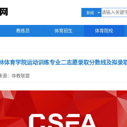
|
教练员
|
体育招生
|
体育院校
|
年吉林体育学院运动训练专业二志愿录取分数线及拟录
59 来源：体教联盟