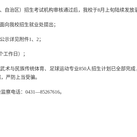
市、自治区）招生考试机构审核通过后，我校于8月上旬陆续发放
书面向我校招生就业处提出；
公示详见附件1、2；
（5个工作日）；
练、武术与民族传统体育、足球运动专业850人招生计划已全部完成
惕，严防上当受骗。
监察电话：0431—85267616。