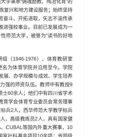
大学秉承“铸魂励教、陶冶化育”的
民族复兴和地方建设服务；始终坚持
苦奋斗、开拓进取，矢志不渝传承
推进强校事业。目前已发展成为一
性师范大学，被誉为“读书的好地
1946-1976）、体育教研室
6年正式更名为体育学院并沿用至今。学院
业发展、办学规模与成效、学生培养
力强的师资队伍。教师中有教授9
硕士60余人；他们中有四川省学术
教育学会体育专业委员会常务理事
德标兵2人，西华师范大学教学标兵
余人，高级教练员2人，具有国家健
CUBAL等国内外重大赛事，10
家社科基金项目10余项；省部级