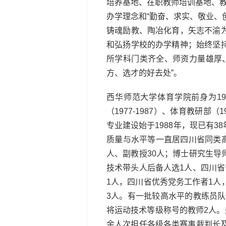
培养基地、在职教师培训基地、教
办学理念和“勤奋、求实、敬业、
铸魂励教、陶冶化育，矢志不渝
和弘扬学校的办学精神；始终坚
所学科门类齐全、师资力量雄厚
方、选才的好去处”。
西华师范大学体育学院前身为19
（1977-1987）、体育教研部（
专业建设始于1988年，现已有
质量与水平等一直居四川省同类
人、副教授30人；博士研究生导
技术带头人后备人选1人、四川
1人，四川省优秀党务工作者1人
3人。有一批较高水平的教练员队
将运动技术等级称号的教师2人。
余人次担任各级各类赛事裁判长