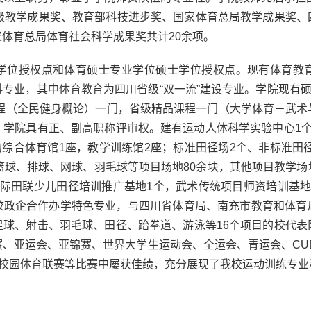
家级教学成果奖、教育部科技进步奖、国家体育总局教学成果奖、
体育总局体育社会科学成果奖共计20余项。
学位授权点和体育硕士专业学位硕士学位授权点。现有体育教
专业，其中体育教育为四川省级“双一流”建设专业。学院现有硕
课程（全民健身概论）一门，省级精品课程一门（大学体育－武
。学院具有正、副高职称评审权。建有运动人体科学实验中心1个
人的综合体育馆1座，教学训练馆2座；标准田径场2个、非标准田径
篮球、排球、网球、羽毛球等项目场地80余块，其他项目教学
国际田联少儿田径培训推广基地1个，武术传统项目师资培训基地
校政企合作办学特色专业，与四川省体育局、南充市教育和体育
足球、射击、羽毛球、田径、跆拳道、游泳等16个项目的校代表
、亚运会、亚锦赛、世界大学生运动会、全运会、青运会、CU
年校园体育联赛等比赛中屡获佳绩，充分展现了我校运动训练专