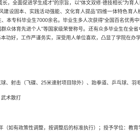
成长，全面促进学生成才”的宗旨，以“体文双修·德技相长”为育
学风建设固本、实践活动强能、文化育人提品”四维一体特色育人
、本专科毕业生7000余名。毕业生多人次获得“全国百名优秀中
全国群众体育先进个人”等国家级荣誉称号。还有众多毕业生在全
基本功好，工作严谨务实，深受用人单位喜欢，凸显了学院在办
球、射击（飞碟、25米速射项目除外）、跆拳道、乒乓球、羽
、武术散打
元/年（如有政策性调整，按调整后的标准执行）；授予学位：教育