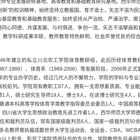
师专业发展研修基地、高等教育和基础教育研究基地。西华师范
创新”的校训精神，始终坚持立教报国、育才造士，矢志不渝为
为基层教育和基础教育服务；始终坚持从严治校、严谨治学、艰
持同心同德、共谋发展、与时俱进、争创一流、矢志不渝擘画和
、教学科研成果丰硕、教师教育特色鲜明、社会声誉优良的综合
46年建立的私立川北农工学院体育教研组，此后历经体育教研组（
1987-1989）、体育系（1989-2006）等发展阶段，200
38年的专业办学历史。经过几代人的不懈努力，学院的学科与专
高校前列。学院现有教职工87人，拥有一支思想素质高、专业能
师1人，硕士研究生导师19人，博士9人，在读博士研究生4人，
省普通本科高等学校体育学类教学指导委员会委员1人、中国高等
，四川省大学生思想政治教育先进工作者1人，西华师范大学师
伍和裁判员队伍，现有国家级裁判员6人、国家一级裁判员50
多名教师曾执裁成都世界大学生运动会、全运会、CBA、WCBA、
及以上职务，彰显了学院师资队伍的专业性。学院教师先后承担国