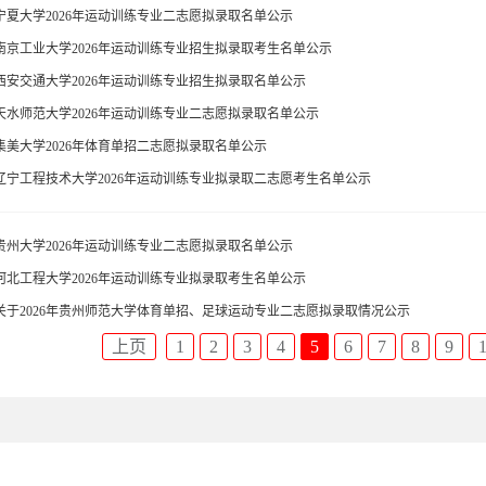
宁夏大学2026年运动训练专业二志愿拟录取名单公示
南京工业大学2026年运动训练专业招生拟录取考生名单公示
西安交通大学2026年运动训练专业招生拟录取名单公示
天水师范大学2026年运动训练专业二志愿拟录取名单公示
集美大学2026年体育单招二志愿拟录取名单公示
辽宁工程技术大学2026年运动训练专业拟录取二志愿考生名单公示
贵州大学2026年运动训练专业二志愿拟录取名单公示
河北工程大学2026年运动训练专业拟录取考生名单公示
关于2026年贵州师范大学体育单招、足球运动专业二志愿拟录取情况公示
上页
1
2
3
4
5
6
7
8
9